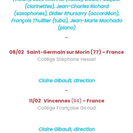
e
(clarinettes), Jean-Charles Richard
(saxophones), Didier Ithursarry (accordéon),
l
François Thuillier (tuba), Jean-Marie Machado
l
(piano)
i
–
s
08/02 Saint-Germain sur Morin (77) – France
t
Collège Stéphane Hessel
Paris Mozart Orchestra – concert socio-
e
éducatif
f
Claire Gibault, direction
r
–
a
11/02 Vincennes
(94)
– France
Collège Françoise Giroud
n
Paris Mozart Orchestra – concert socio-
ç
éducatif
Claire Gibault, direction