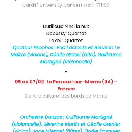
r
Cardiff University Concert Hall- 17h00
t
Quatuor Psophos – International Quartet
i
Series
Dutilleux: Ainsi la nuit
g
Debussy: Quartet
n
Lekeu: Quartet
Quatuor Psophos : Eric Lacrouts et Bleuenn Le
é
Maître (violons), Cécile Grassi (alto), Guillaume
v
Martigné (violoncelle)
–
i
05 au 07/02 Le Perreux-sur-Marne (94) –
o
France
l
Centre culturel des bords de Marne
Nonet ou neuf-têtes, Jazz – Création de
o
Danzas, « Pictures for Orchestra »
n
Orchestre Danzas : Guillaume Martigné
(violoncelle), Séverine Morfin et Cécile Grenier
c
(violon), Joce Miennel (flûtes), Elodie Pasquier