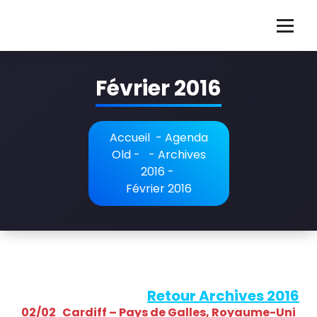
Aller
au
G
Guillaume Martigné violoncelliste français
contenu
u
Février 2016
i
l
l
Accueil
-
Agenda
Old
- -
Archives
a
2016
-
u
Février 2016
m
e
M
a
Retour Archives 2016
02/02 Cardiff – Pays de Galles, Royaume-Uni