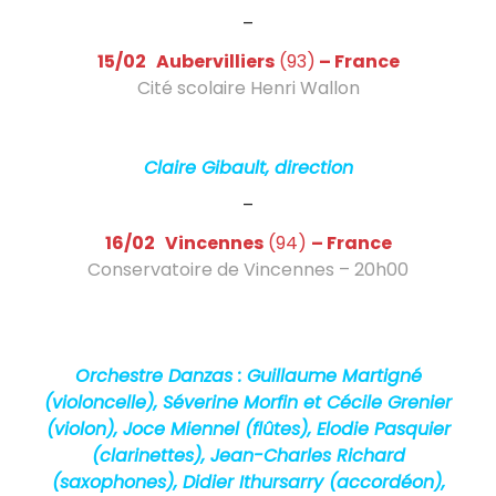
a
–
i
15/02 Aubervilliers
(93)
– France
s
Cité scolaire Henri Wallon
Paris Mozart Orchestra – concert socio-
éducatif
Claire Gibault, direction
–
16/02 Vincennes
(94)
– France
Conservatoire de Vincennes – 20h00
Nonet ou neuf-têtes, Jazz – Préfiguration de
la création de Danzas, « Pictures for
Orchestra »
Orchestre Danzas : Guillaume Martigné
(violoncelle), Séverine Morfin et Cécile Grenier
(violon), Joce Miennel (flûtes), Elodie Pasquier
(clarinettes), Jean-Charles Richard
(saxophones), Didier Ithursarry (accordéon),