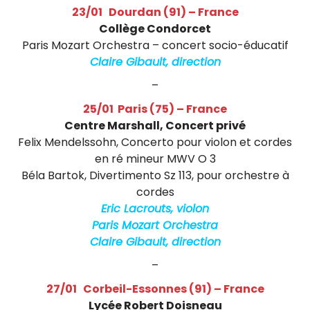
a
23/01 Dourdan (91) – France
i
Collège Condorcet
Paris Mozart Orchestra – concert socio-éducatif
s
Claire Gibault, direction
–
25/01 Paris (75) – France
Centre Marshall, Concert privé
Felix Mendelssohn, Concerto pour violon et cordes
en ré mineur MWV O 3
Béla Bartok, Divertimento Sz 113, pour orchestre à
cordes
Eric Lacrouts, violon
Paris Mozart Orchestra
Claire Gibault, direction
–
27/01 Corbeil-Essonnes (91) – France
Lycée Robert Doisneau