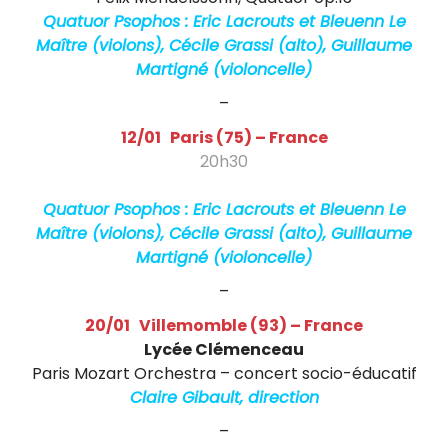
e
Quatuor Psophos : Eric Lacrouts et Bleuenn Le
Maître (violons), Cécile Grassi (alto), Guillaume
l
Martigné (violoncelle)
l
–
i
12/01 Paris (75) – France
s
20h30
Quatuor Psophos – Concert privé
t
Quatuor Psophos : Eric Lacrouts et Bleuenn Le
e
Maître (violons), Cécile Grassi (alto), Guillaume
Martigné (violoncelle)
f
–
r
20/01 Villemomble (93) – France
a
Lycée Clémenceau
n
Paris Mozart Orchestra – concert socio-éducatif
Claire Gibault, direction
ç
–