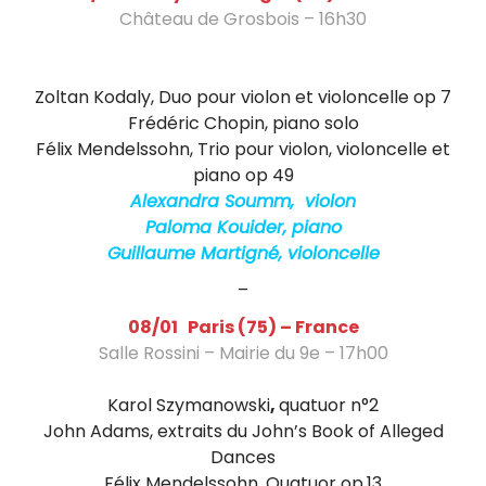
r
Château de Grosbois – 16h30
t
Trio avec Piano – Musique au château de
i
Grosbois
Zoltan Kodaly, Duo pour violon et violoncelle op 7
g
Frédéric Chopin, piano solo
n
Félix Mendelssohn, Trio pour violon, violoncelle et
piano op 49
é
Alexandra Soumm, violon
v
Paloma Kouider, piano
Guillaume Martigné, violoncelle
i
–
o
08/01 Paris (75) – France
l
Salle Rossini – Mairie du 9e – 17h00
Quatuor Psophos – Les Après-midis musicaux
o
Karol Szymanowski
,
quatuor n°2
n
John Adams, extraits du John’s Book of Alleged
Dances
c
Félix Mendelssohn, Quatuor op.13