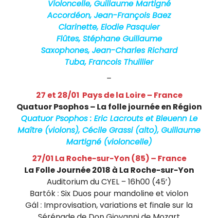
Violoncelle, Guillaume Martigné
e
Accordéon, Jean-François Baez
l
Clarinette, Elodie Pasquier
Flûtes, Stéphane Guillaume
l
Saxophones, Jean-Charles Richard
i
Tuba, Francois Thuillier
s
–
t
27 et 28/01 Pays de la Loire – France
Quatuor Psophos – La folle journée en Région
e
Quatuor Psophos : Eric Lacrouts et Bleuenn Le
f
Maître (violons), Cécile Grassi (alto), Guillaume
Martigné (violoncelle)
r
27/01 La Roche-sur-Yon (85) – France
a
La Folle Journée 2018 à La Roche-sur-Yon
n
Auditorium du CYEL – 16h00 (45’)
Bartók : Six Duos pour mandoline et violon
ç
Gál : Improvisation, variations et finale sur la
Sérénade de Don Giovanni de Mozart