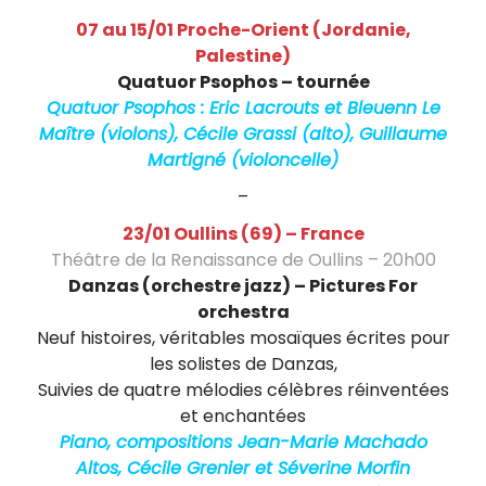
r
07 au 15/01 Proche-Orient (Jordanie,
t
Palestine)
i
Quatuor Psophos – tournée
Quatuor Psophos : Eric Lacrouts et Bleuenn Le
g
Maître (violons), Cécile Grassi (alto), Guillaume
n
Martigné (violoncelle)
é
–
v
23/01 Oullins (69) – France
Théâtre de la Renaissance de Oullins – 20h00
i
Danzas (orchestre jazz) – Pictures For
o
orchestra
Neuf histoires, véritables mosaïques écrites pour
l
les solistes de Danzas,
o
Suivies de quatre mélodies célèbres réinventées
et enchantées
n
Piano, compositions Jean-Marie Machado
c
Altos, Cécile Grenier et Séverine Morfin