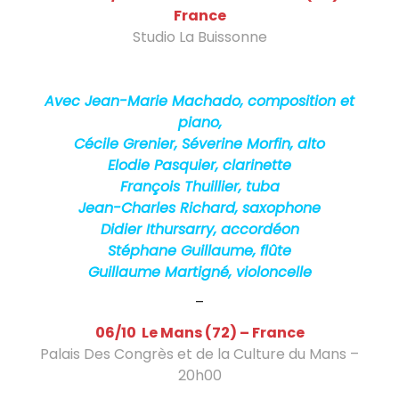
r
France
t
Studio La Buissonne
i
Enregistrement Jazz « Pictures for Orchestra »
Jean-Marie Machado et orchestre Danzas
g
Avec Jean-Marie Machado, composition et
n
piano,
Cécile Grenier, Séverine Morfin, alto
é
Elodie Pasquier, clarinette
v
François Thuillier, tuba
Jean-Charles Richard, saxophone
i
Didier Ithursarry, accordéon
o
Stéphane Guillaume, flûte
Guillaume Martigné, violoncelle
l
–
o
06/10 Le Mans (72) – France
n
Palais Des Congrès et de la Culture du Mans –
20h00
c
Happy Birthday Claude – Frédéric Lodéon fête