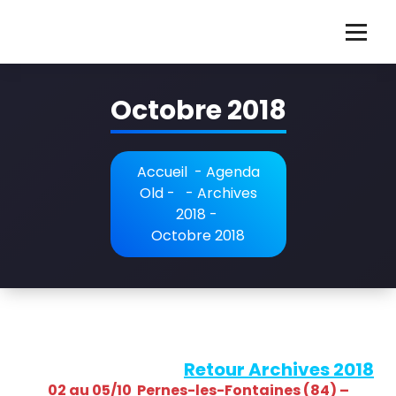
Aller
au
G
Guillaume Martigné violoncelliste français
contenu
u
Octobre 2018
i
l
l
Accueil
-
Agenda
Old
- -
Archives
a
2018
-
u
Octobre 2018
m
e
M
a
Retour Archives 2018
02 au 05/10 Pernes-les-Fontaines (84) –