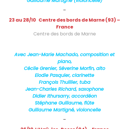
a
Guillaume Martigné (violoncelle)
i
–
s
23 au 28/10 Centre des bords de Marne (93) –
France
Centre des bords de Marne
Création l’Amour Sorcier : projet jazz
Jean-Marie Machado et orchestre Danzas
Avec Jean-Marie Machado, composition et
piano,
Cécile Grenier, Séverine Morfin, alto
Elodie Pasquier, clarinette
François Thuillier, tuba
Jean-Charles Richard, saxophone
Didier Ithursarry, accordéon
Stéphane Guillaume, flûte
Guillaume Martigné, violoncelle
–