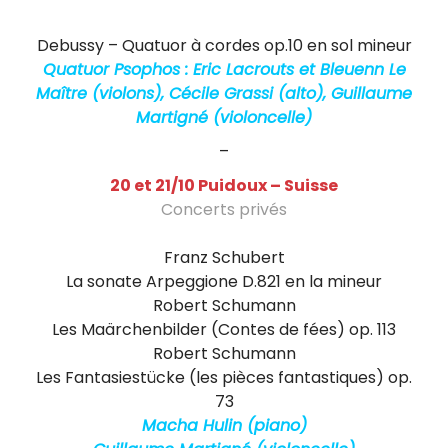
e
Debussy
Debussy – Quatuor à cordes op.10 en sol mineur
l
Quatuor Psophos : Eric Lacrouts et Bleuenn Le
l
Maître (violons), Cécile Grassi (alto), Guillaume
Martigné (violoncelle)
i
–
s
20 et 21/10 Puidoux – Suisse
t
Concerts privés
e
Duo Violoncelle et Piano
Franz Schubert
f
La sonate Arpeggione D.821 en la mineur
r
Robert Schumann
Les Maärchenbilder (Contes de fées) op. 113
a
Robert Schumann
n
Les Fantasiestücke (les pièces fantastiques) op.
73
ç
Macha Hulin (piano)