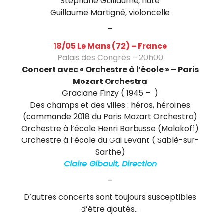
a
Stéphane Guillaume, flûte
Guillaume Martigné, violoncelle
i
–
s
18/05 Le Mans (72) – France
Palais des Congrès – 20h00
Concert avec « Orchestre à l’école » – Paris
Mozart Orchestra
Graciane Finzy ( 1945 – )
Des champs et des villes : héros, héroïnes
(commande 2018 du Paris Mozart Orchestra)
Orchestre à l’école Henri Barbusse (Malakoff)
Orchestre à l’école du Gai Levant ( Sablé-sur-
Sarthe)
Claire Gibault, Direction
–
D’autres concerts sont toujours susceptibles
d’être ajoutés…