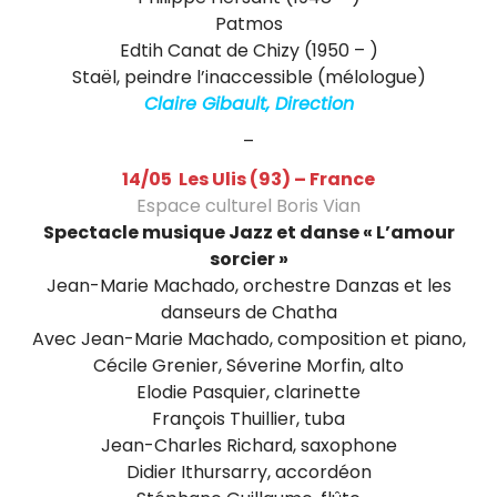
e
Patmos
Edtih Canat de Chizy (1950 – )
l
Staël, peindre l’inaccessible (mélologue)
l
Claire Gibault, Direction
i
–
s
14/05 Les Ulis (93) – France
Espace culturel Boris Vian
t
Spectacle musique Jazz et danse « L’amour
e
sorcier »
Jean-Marie Machado, orchestre Danzas et les
f
danseurs de Chatha
r
Avec Jean-Marie Machado, composition et piano,
Cécile Grenier, Séverine Morfin, alto
a
Elodie Pasquier, clarinette
n
François Thuillier, tuba
Jean-Charles Richard, saxophone
ç
Didier Ithursarry, accordéon