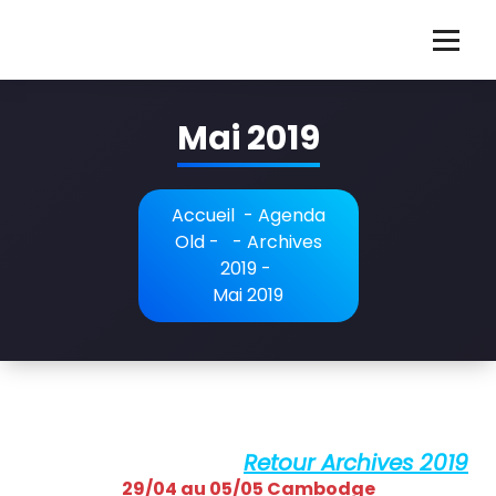
Aller
au
G
Guillaume Martigné violoncelliste français
contenu
u
Mai 2019
i
l
l
Accueil
-
Agenda
Old
- -
Archives
a
2019
-
u
Mai 2019
m
e
M
a
Retour Archives 2019
29/04 au 05/05 Cambodge