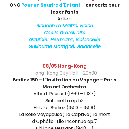
r
ONG
Pour un Sourire d’Enfant
– concerts pour
t
les enfants
i
Artie’s
Bleuenn Le Maître, violon
g
Cécile Grassi, alto
n
Gauthier Herrmann, violoncelle
Guillaume Martigné, violoncelle
é
–
v
08/05 Hong-Kong
i
Hong-Kong City Hall – 20h00
Berlioz 150 – L’invitation au Voyage – Paris
o
Mozart Orchestra
l
Albert Roussel (1869 – 1937)
Sinfonietta op.52
o
Hector Berlioz (1803 – 1869)
n
La Belle Voyageuse ; La Captive ; La mort
d’Ophélie ; Lîle Inconnue op.7
c
Philippe Hersant (1948 – )