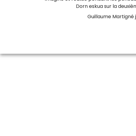
l
Dorn eskua sur la deuxièm
l
Guillaume Martigné 
i
s
t
e
f
r
a
n
ç
a