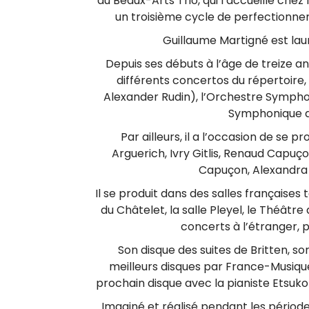
t
du Beaux-Arts Trio, qui l’accueille chez 
n
ç
un troisième cycle de perfectionne
i
a
i
Guillaume Martigné est lau
s
g
Depuis ses débuts à l’âge de treize ans
n
différents concertos du répertoire
é
Alexander Rudin), l’Orchestre Sympho
Symphonique de 
v
Par ailleurs, il a l’occasion de se 
i
Arguerich, Ivry Gitlis, Renaud Capuç
Capuçon, Alexandr
o
Il se produit dans des salles françaises 
l
du Châtelet, la salle Pleyel, le Théât
o
concerts à l’étranger, p
n
Son disque des suites de Britten, s
meilleurs disques par France-Musique
c
prochain disque avec la pianiste Etsuk
e
Imaginé et réalisé pendant les périod