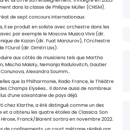
lui et lui offre son enseignement. Il intègre en 2003
ment dans la classe de Philippe Müller (CNSM).
réat de sept concours internationaux.
, il se produit en soliste avec orchestre dans les
, avec par exemple le Moscow Musica Viva (dir.
nique de Kazan (dir. Fuat Manzurov), l’Orchestre
l’Oural (dir. Dimitri Liss).
produire aux côtés de musiciens tels que Martha
on, Mischa Maisky, Nemanja Radulovitch, Gautier
a Conunova, Alexandra Soumm…
telles que la Philharmonie, Radio France, le Théâtre
re des Champs Elysées… Il donne aussi de nombreux
lus d’une soixantaine de pays déjà.
orti chez Klarthe, a été distingué comme un des
 et a obtenu les quatre étoiles de Classica. Son
o Hirose, Franck/Biarent sortira en novembre 2022.
es de confinements, un court métrage réalisé par