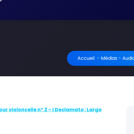
Accueil
-
Médias
-
Audi
our violoncelle n° 2 – I Declamato : Largo