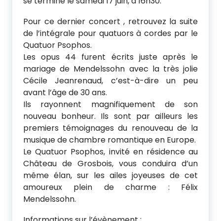
se termine le samedi 17 juin, à 16h30.
e
Pour ce dernier concert , retrouvez la suite
l
de l’intégrale pour quatuors à cordes par le
l
Quatuor Psophos.
Les opus 44 furent écrits juste après le
i
mariage de Mendelssohn avec la très jolie
s
Cécile Jeanrenaud, c’est-à-dire un peu
avant l’âge de 30 ans.
t
Ils rayonnent magnifiquement de son
e
nouveau bonheur. Ils sont par ailleurs les
premiers témoignages du renouveau de la
f
musique de chambre romantique en Europe.
r
Le Quatuor Psophos, invité en résidence au
Château de Grosbois, vous conduira d’un
a
même élan, sur les ailes joyeuses de cet
n
amoureux plein de charme : Félix
Mendelssohn.
ç
Informations sur l’évènement :