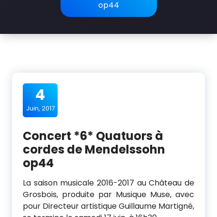
r
op44
t
i
g
n
é
4
v
Juin, 2017
i
Concert *6* Quatuors à
o
cordes de Mendelssohn
l
op44
o
La saison musicale 2016-2017 au Château de
n
Grosbois, produite par Musique Muse, avec
c
pour Directeur artistique Guillaume Martigné,