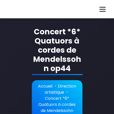
Aller
au
G
Guillaume Martigné violoncelliste français
contenu
u
Concert *6*
i
Quatuors à
l
cordes de
l
Mendelssoh
a
n op44
u
m
e
Accueil
-
Direction
artisitique
-
M
Concert *6*
a
Quatuors à cordes
de Mendelssohn