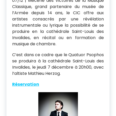
07/12 | Mécène des Victoires de la Musique
e
Classique, grand partenaire du musée de
l
l’Armée depuis 14 ans, le CIC offre aux
artistes consacrés par une révélation
l
instrumentale ou lyrique la possibilité de se
i
produire en la cathédrale Saint-Louis des
Invalides, en récital ou en formation de
s
musique de chambre.
t
C’est dans ce cadre que le Quatuor Psophos
e
se produira à la cathédrale Saint-Louis des
Invalides, le jeudi 7 décembre à 20h00, avec
f
l’altiste Mathieu Herzog.
r
Réservation
a
n
ç