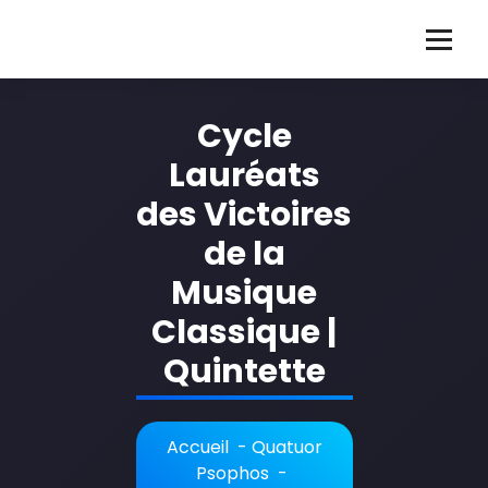
Aller
au
G
Guillaume Martigné violoncelliste français
contenu
u
Cycle
i
Lauréats
l
des Victoires
l
de la
a
Musique
u
Classique |
m
Quintette
e
M
a
Accueil
-
Quatuor
Psophos
-