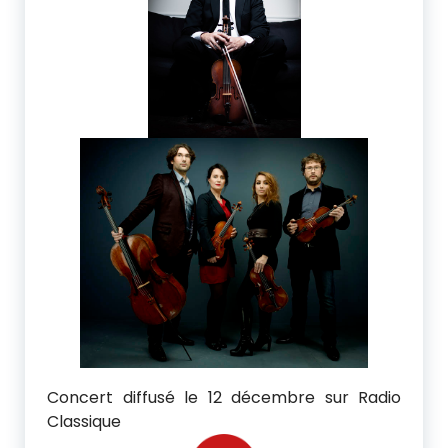
a
i
s
Concert diffusé le 12 décembre sur Radio
Classique