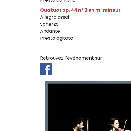
Presto con brio
l
Quatuor op. 44 nº 2 en mi mineur
l
Allegro assai
Scherzo
i
Andante
s
Presto agitato
t
e
Retrouvez l’évènement sur
f
r
a
n
ç
a