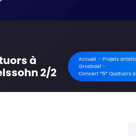
tuors à
Accueil
-
Projets artist
Grosbois1
-
lssohn 2/2
Concert *6* Quatuors à