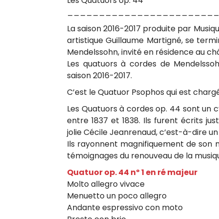
t
Les Quatuors op. 44
n
ç
_______________________
i
a
i
La saison 2016-2017 produite par Musiqu
s
g
artistique Guillaume Martigné, se term
n
Mendelssohn, invité en résidence au c
Les quatuors à cordes de Mendelssoh
é
saison 2016-2017.
v
C’est le Quatuor Psophos qui est char
i
Les Quatuors à cordes op. 44 sont un c
entre 1837 et 1838. Ils furent écrits 
o
jolie Cécile Jeanrenaud, c’est-à-dire un
l
Ils rayonnent magnifiquement de son no
témoignages du renouveau de la musiq
o
Quatuor op. 44 nº 1 en ré majeur
n
Molto allegro vivace
c
Menuetto un poco allegro
Andante espressivo con moto
e